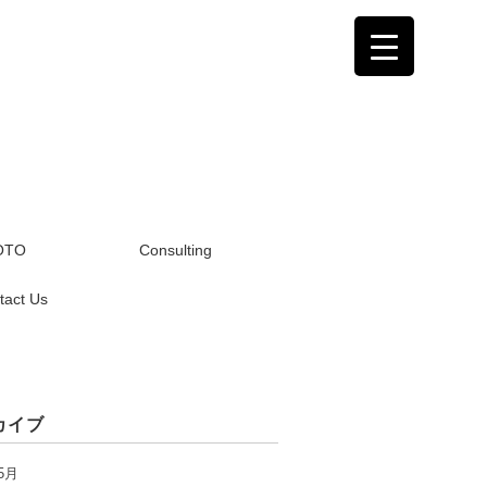
OTO
Consulting
tact Us
カイブ
5月