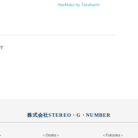
HairMake by Takahashi
す
株式会社STEREO・G・NUMBER
＞
＜Osaka＞
＜Fukuoka＞