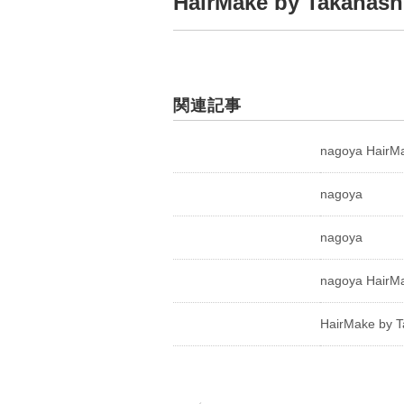
HairMake by Takahash
関連記事
nagoya HairMa
nagoya
nagoya
nagoya HairMa
HairMake by T