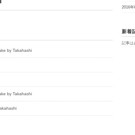
i
2016年
新着
記事は
ke by Takahashi
ke by Takahashi
akahashi